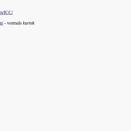
om/ICC/
m/
- vormals
kurnik