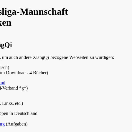
liga-Mannschaft
ken
ngQi
iste, um auch andere XiangQi-bezogene Webseiten zu würdigen:
isch)
 zum Download - 4 Bücher)
and
i-Verband *g*)
 Links, etc.)
ppen in Deutschland
urg
(Aufgaben)