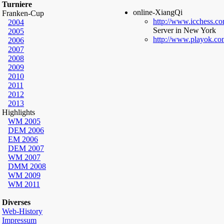
Turniere
online-XiangQi
Franken-Cup
http://www.icchess.c
2004
Server in New York
2005
http://www.playok.co
2006
2007
2008
2009
2010
2011
2012
2013
Highlights
WM 2005
DEM 2006
EM 2006
DEM 2007
WM 2007
DMM 2008
WM 2009
WM 2011
Diverses
Web-History
Impressum