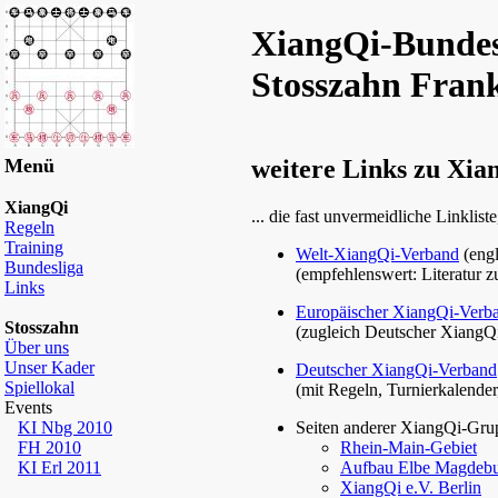
XiangQi-Bundes
Stosszahn Fran
Menü
weitere Links zu Xia
XiangQi
... die fast unvermeidliche Linkl
Regeln
Training
Welt-XiangQi-Verband
(engl
Bundesliga
(empfehlenswert: Literatur
Links
Europäischer XiangQi-Verb
Stosszahn
(zugleich Deutscher XiangQ
Über uns
Unser Kader
Deutscher XiangQi-Verband
Spiellokal
(mit Regeln, Turnierkalender,
Events
Seiten anderer XiangQi-Gru
KI Nbg 2010
Rhein-Main-Gebiet
FH 2010
Aufbau Elbe Magdeb
KI Erl 2011
XiangQi e.V. Berlin