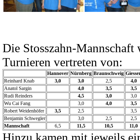
Die Stosszahn-Mannschaft w
Turnieren vertreten von:
Hannover
Nürnberg
Braunschweig
Giesse
Reinhard Knab
3,0
3,0
2,5
4,0
Anatol Sargin
4,0
3,5
3,5
Rudi Reinders
4,5
3,0
3,0
Wu Cai Fang
3,0
4,0
3,5
Robert Weidenhöfer
3,5
2,5
3,5
Benjamin Schwegler
3,0
2,5
2,5
Mannschaft
6,5
11,5
10,5
11,0
Hinzu kamen mit jeweils ei