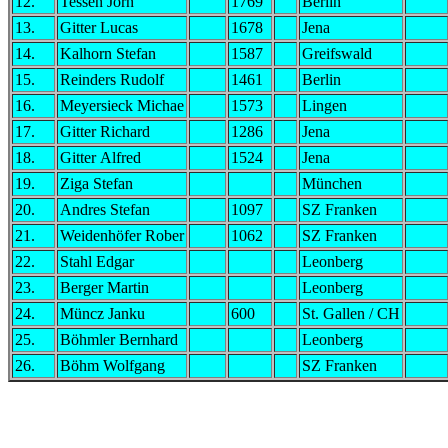
12.
Tessen Jörn
1769
Berlin
13.
Gitter Lucas
1678
Jena
14.
Kalhorn Stefan
1587
Greifswald
15.
Reinders Rudolf
1461
Berlin
16.
Meyersieck Michae
1573
Lingen
17.
Gitter Richard
1286
Jena
18.
Gitter Alfred
1524
Jena
19.
Ziga Stefan
München
20.
Andres Stefan
1097
SZ Franken
21.
Weidenhöfer Rober
1062
SZ Franken
22.
Stahl Edgar
Leonberg
23.
Berger Martin
Leonberg
24.
Müncz Janku
600
St. Gallen / CH
25.
Böhmler Bernhard
Leonberg
26.
Böhm Wolfgang
SZ Franken