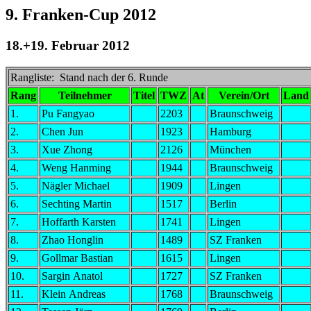
9. Franken-Cup 2012
18.+19. Februar 2012
Rangliste: Stand nach der 6. Runde
Rang
Teilnehmer
Titel
TWZ
At
Verein/Ort
Land
1.
Pu Fangyao
2203
Braunschweig
2.
Chen Jun
1923
Hamburg
3.
Xue Zhong
2126
München
4.
Weng Hanming
1944
Braunschweig
5.
Nägler Michael
1909
Lingen
6.
Sechting Martin
1517
Berlin
7.
Hoffarth Karsten
1741
Lingen
8.
Zhao Honglin
1489
SZ Franken
9.
Gollmar Bastian
1615
Lingen
10.
Sargin Anatol
1727
SZ Franken
11.
Klein Andreas
1768
Braunschweig